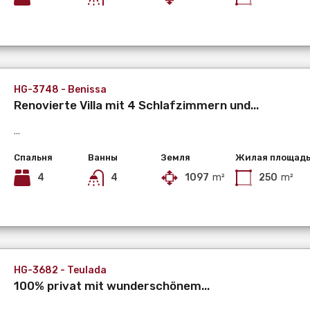
HG-3748 - Benissa
Renovierte Villa mit 4 Schlafzimmern und...
...
Спальня
Ванны
Земля
Жилая площад
4
4
1097
m²
250
m²
HG-3682 - Teulada
100% privat mit wunderschönem...