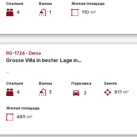
Спальня
Ванны
Жилая площадь
4
1
110
m²
RG-1726 - Denia
Grosse Villa in bester Lage in...
...
Спальня
Ванны
Парковка
Земля
4
3
811
m²
2
Жилая площадь
489
m²