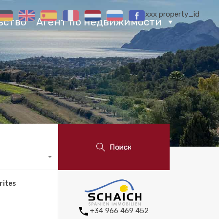
xxx property_id
ьство
Агент по недвижимости
rites
+34 966 469 452