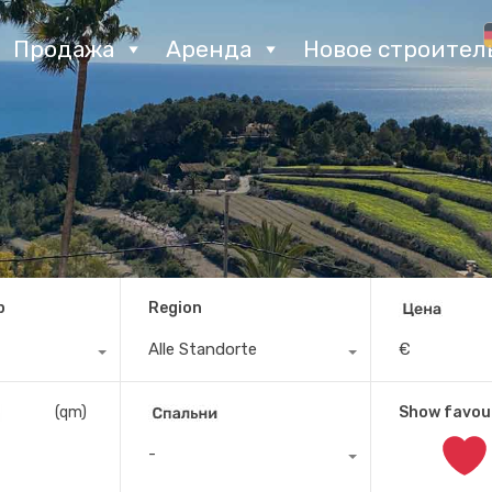
Продажа
Аренда
Новое строител
p
Region
Alle Standorte
€
(qm)
Show favou
-