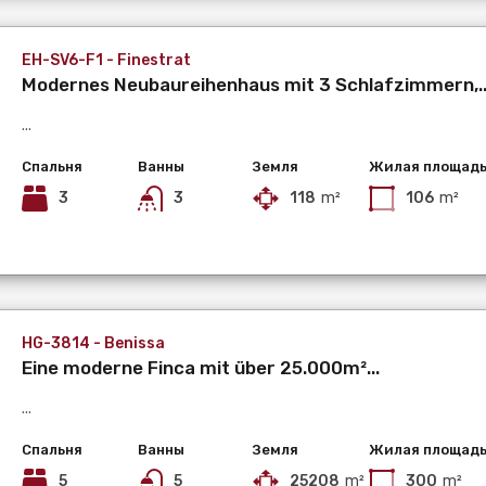
EH-SV6-F1 - Finestrat
Modernes Neubaureihenhaus mit 3 Schlafzimmern,..
...
Спальня
Ванны
Земля
Жилая площад
3
3
118
m²
106
m²
HG-3814 - Benissa
Eine moderne Finca mit über 25.000m²...
...
Спальня
Ванны
Земля
Жилая площад
5
5
25208
m²
300
m²