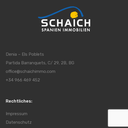
Denia – Els Poblets
Partida Barranquets, C/ 29, 2B, BG
office@schaichimmo.com
+34 966 469 452
Rechtliches:
Impressum
Datenschutz