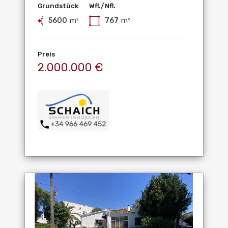
Grundstück
Wfl./Nfl.
5600
m²
767
m²
Preis
2.000.000 €