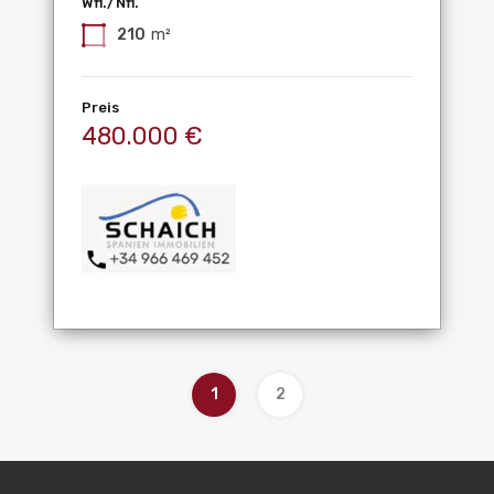
Wfl./Nfl.
210
m²
Preis
480.000 €
1
2