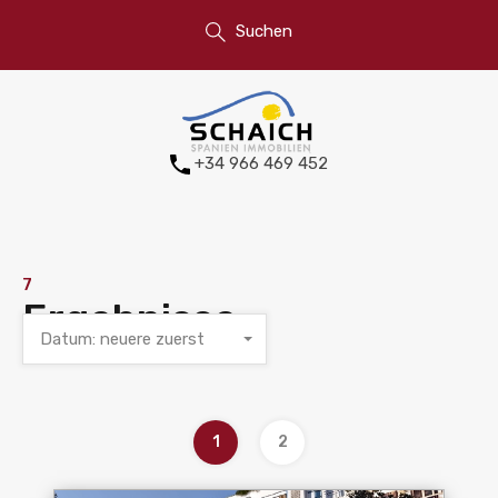
Suchen
+34 966 469 452
7
Ergebnisse
Datum: neuere zuerst
1
2