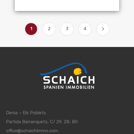
1
2
3
4
Denia – Els Poblets
Partida Barranquets, C/ 29, 2B, BG
office@schaichimmo.com