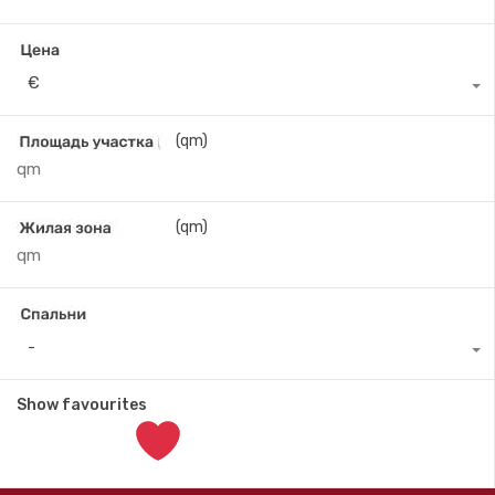
€
(qm)
(qm)
-
Show favourites