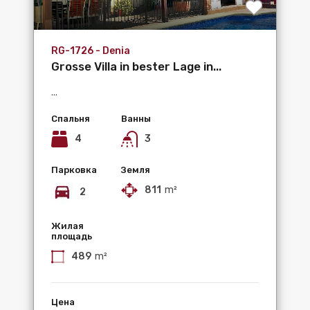
RG-1726 - Denia
Grosse Villa in bester Lage in...
...
Спальня
Ванны
4
3
Парковка
Земля
811
m²
2
Жилая
площадь
489
m²
Цена