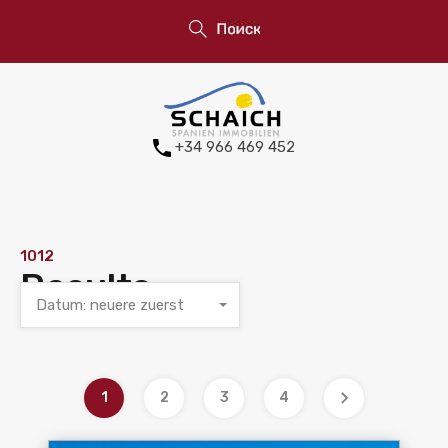
+34 966 469 452
1012
Results
Datum: neuere zuerst
1
2
3
4