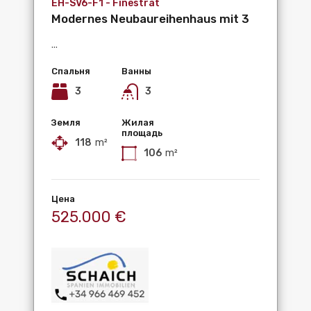
EH-SV6-F1 - Finestrat
Modernes Neubaureihenhaus mit 3
Schlafzimmern,...
...
Спальня
Ванны
3
3
Земля
Жилая
площадь
118
m²
106
m²
Цена
525.000 €