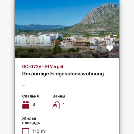
GC-0726 - El Vergel
Geräumige Erdgeschosswohnung
mit 4 Schlafzimmern in El...
...
Спальня
Ванны
4
1
Жилая
площадь
110
m²