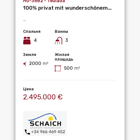
HG-3682 - Teulada
100% privat mit wunderschönem...
...
Спальня
Ванны
4
3
Земля
Жилая
площадь
2000
m²
500
m²
Цена
2.495.000 €