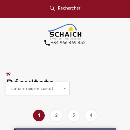
Rechercher
+34 966 469 452
19
Résultats
Datum: neuere zuerst
1
2
3
4