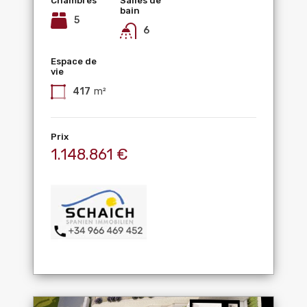
Chambres
Salles de
bain
5
6
Espace de
vie
417
m²
Prix
1.148.861 €