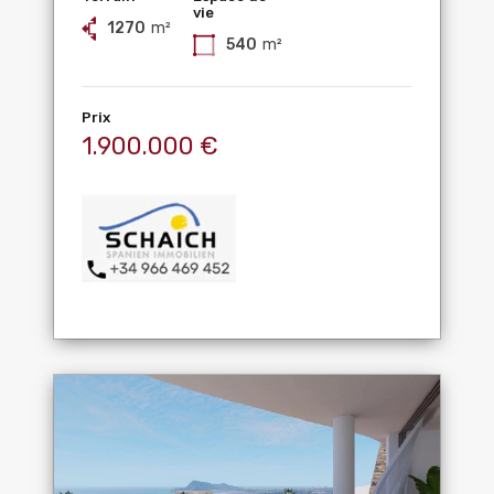
vie
1270
m²
540
m²
Prix
1.900.000 €