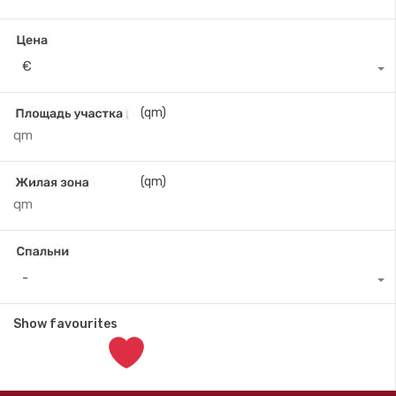
€
(qm)
(qm)
-
Show favourites