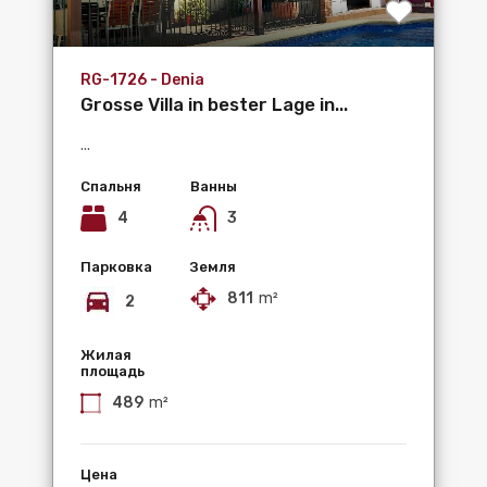
RG-1726 - Denia
Grosse Villa in bester Lage in...
...
Спальня
Ванны
4
3
Парковка
Земля
811
m²
2
Жилая
площадь
489
m²
Цена