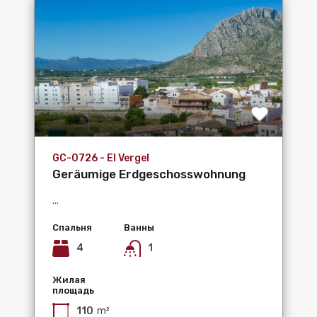
GC-0726 - El Vergel
Geräumige Erdgeschosswohnung
mit 4 Schlafzimmern in El...
...
Спальня
Ванны
4
1
Жилая
площадь
110
m²