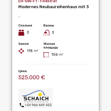
EH-SV6-F1 - Finestrat
Modernes Neubaureihenhaus mit 3
Schlafzimmern,...
...
Спальня
Ванны
3
3
Земля
Жилая
площадь
118
m²
106
m²
Цена
525.000 €