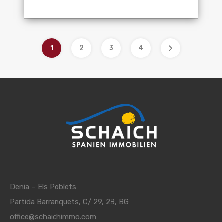
1
2
3
4
Denia – Els Poblets
Partida Barranquets, C/ 29, 2B, BG
office@schaichimmo.com