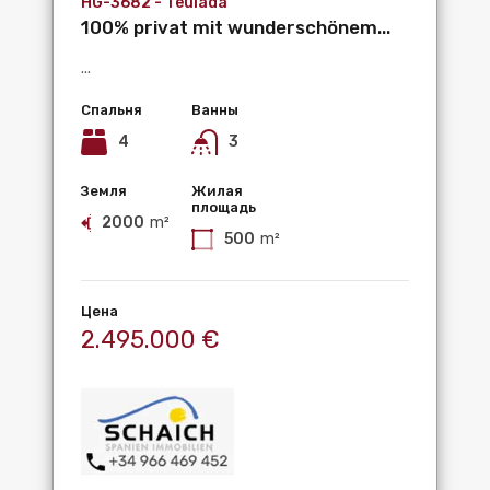
HG-3682 - Teulada
100% privat mit wunderschönem...
...
Спальня
Ванны
4
3
Земля
Жилая
площадь
2000
m²
500
m²
Цена
2.495.000 €