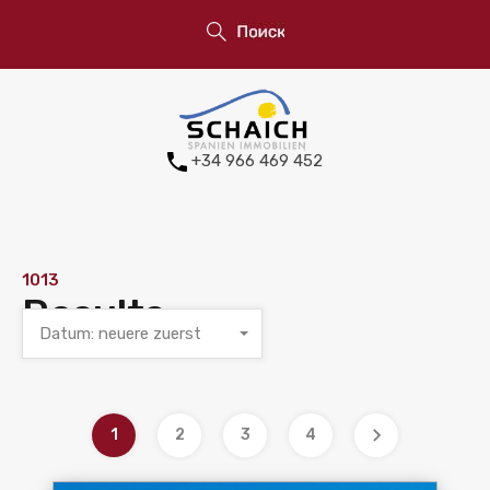
+34 966 469 452
1013
Results
Datum: neuere zuerst
1
2
3
4